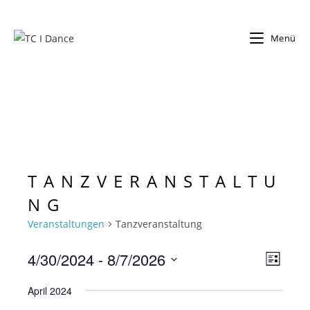
Zum
Inhalt
Menü
springen
TANZVERANSTALTU
NG
Veranstaltungen
Tanzveranstaltung
4/30/2024
 - 
8/7/2026
V
A
L
e
n
i
D
r
April 2024
s
a
s
t
a