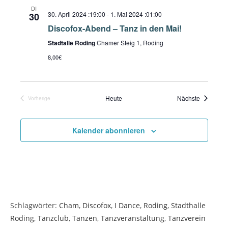
t
i
e
DI
n
30. April 2024 :19:00
-
1. Mai 2024 :01:00
u
30
c
s
Discofox-Abend – Tanz in den Mai!
m
h
t
w
Stadtalle Roding
Chamer Steig 1, Roding
t
a
ä
8,00€
e
l
h
t
n
l
u
-
e
Veranstal
Heute
Nächste
Vorherige
n
N
n
Veranstaltungen
g
.
a
A
Kalender abonnieren
v
n
i
s
g
i
a
c
h
t
t
i
Schlagwörter
:
Cham
,
Discofox
,
I Dance
,
Roding
,
Stadthalle
e
o
Roding
,
Tanzclub
,
Tanzen
,
Tanzveranstaltung
,
Tanzverein