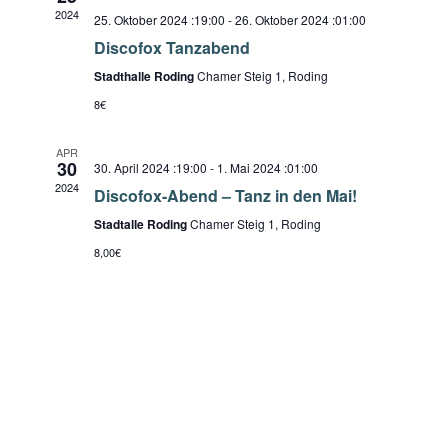
s
m
2024
h
25. Oktober 2024 :19:00
-
26. Oktober 2024 :01:00
t
w
t
Discofox Tanzabend
a
ä
e
l
Stadthalle Roding
Chamer Steig 1, Roding
h
t
n
8€
l
u
-
e
n
APR
N
n
30
30. April 2024 :19:00
-
1. Mai 2024 :01:00
g
.
a
2024
Discofox-Abend – Tanz in den Mai!
A
v
n
Stadtalle Roding
Chamer Steig 1, Roding
i
s
8,00€
g
i
a
c
h
t
t
i
e
o
n
n
-