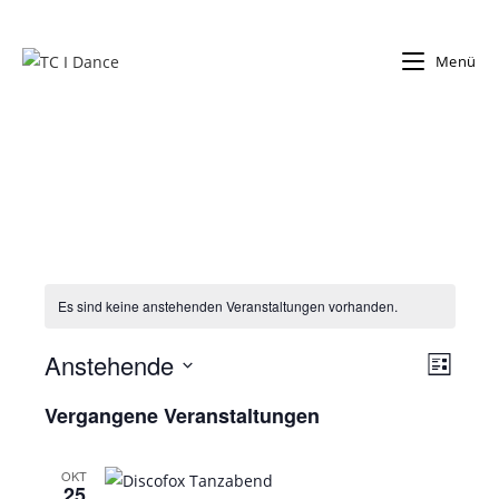
Zum
Inhalt
Menü
springen
Es sind keine anstehenden Veranstaltungen vorhanden.
Anstehende
V
A
L
e
n
i
D
Vergangene Veranstaltungen
r
s
a
s
t
a
t
i
e
n
OKT
u
c
25