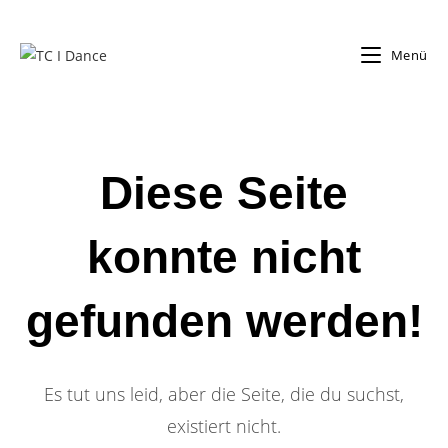
Zum
Inhalt
Menü
springen
Diese Seite
konnte nicht
gefunden werden!
Es tut uns leid, aber die Seite, die du suchst,
existiert nicht.