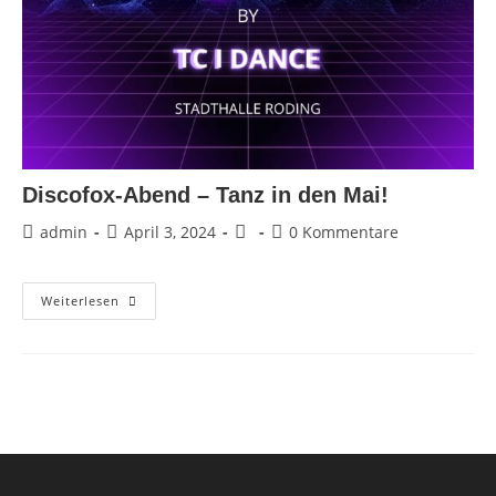
Discofox-Abend – Tanz in den Mai!
Beitrags-
Beitrag
Beitrags-
Beitrags-
admin
April 3, 2024
0 Kommentare
Autor:
veröffentlicht:
Kategorie:
Kommentare:
Discofox-
Weiterlesen
Abend
–
Tanz
In
Den
Mai!