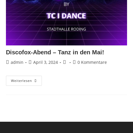
Discofox-Abend – Tanz in den Mai!
Beitrags-
Beitrag
Beitrags-
Beitrags-
admin
April 3, 2024
0 Kommentare
Autor:
veröffentlicht:
Kategorie:
Kommentare:
Discofox-
Weiterlesen
Abend
–
Tanz
In
Den
Mai!