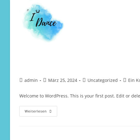
Zum
Inhalt
springen
Hello world!
Beitrags-
Beitrag
Beitrags-
Beitrags
admin
März 25, 2024
Uncategorized
Ein 
Autor:
veröffentlicht:
Kategorie:
Kommen
Welcome to WordPress. This is your first post. Edit or delet
Hello
Weiterlesen
World!