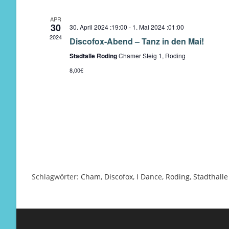
t
APR
u
30
30. April 2024 :19:00
-
1. Mai 2024 :01:00
m
2024
Discofox-Abend – Tanz in den Mai!
w
Stadtalle Roding
Chamer Steig 1, Roding
ä
8,00€
h
l
e
n
.
Schlagwörter
:
Cham
,
Discofox
,
I Dance
,
Roding
,
Stadthalle