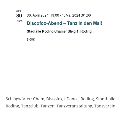
t
a
t
i
e
n
APR
u
c
30
30. April 2024 :19:00
-
1. Mai 2024 :01:00
s
m
2024
h
Discofox-Abend – Tanz in den Mai!
t
w
t
a
Stadtalle Roding
Chamer Steig 1, Roding
ä
e
l
8,00€
h
t
n
l
u
-
e
n
N
n
g
.
a
A
v
n
i
s
g
i
Schlagwörter
:
Cham
,
Discofox
,
I Dance
,
Roding
,
Stadthalle
a
c
Roding
,
Tanzclub
,
Tanzen
,
Tanzveranstaltung
,
Tanzverein
h
t
t
i
e
o