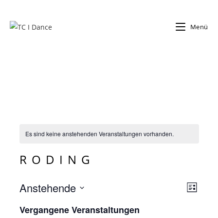
Zum
Inhalt
Menü
springen
Es sind keine anstehenden Veranstaltungen vorhanden.
RODING
Anstehende
V
A
L
e
n
i
D
Vergangene Veranstaltungen
r
s
a
s